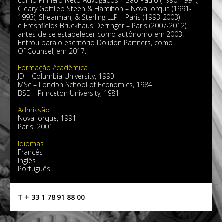
como Pinhero Neto Advogados – São Paulo (1990-1991),
Cleary Gottlieb Steen & Hamilton – Nova Iorque (1991-
1993), Shearman, & Sterling LLP – Paris (1993-2003)
e Freshfields Bruckhaus Derringer – Paris (2007-2012),
antes de se estabelecer como autônomo em 2003.
Entrou para o escritório Dolidon Partners, como
Of Counsel, em 2017.
Formação Acadêmica
JD – Columbia University, 1990
MSc – London School of Economics, 1984
BSE – Princeton University, 1981
Admissão
Nova Iorque, 1991
Paris, 2001
Idiomas
Francês
Inglês
Português
T + 33 1 78 91 88 00