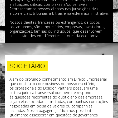
a situações críticas, complexas e/ou sensíveis.
Representamos nossos clientes nas jurisdições civis
e comerciais, tribunais arbitrais e na esfera administrativa.
Nossos clientes, franceses ou estrangeiros, de todos
os tamanhos, são empresários, empresas, investidores,
organizações, famílias ou indivíduos, que desenvolvem
suas atividades em diferentes setores da economia.
SOCIETÁRIO
Além do profundo conhecimento em Direito Empresarial,
que constitui o core business do nosso escritório,
os profissionais do Dolidon Partners possuem uma
cultura jurídica transversal que permite responder
às questões recorrentes do quotidiano das empresas,
sejam elas sociedades limitadas, companhias com ações
negociadas em bolsa de valores ou companhias
fechadas. Nossa bagagem jurídica nos possibilita
igualmente assessorar em questões de governança