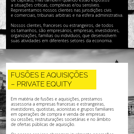
a situações críticas, complexas e/ou sensíveis.
Representamos nossos clientes nas jurisdições civis
e comerciais, tribunais arbitrais e na esfera administrativa.
Nossos clientes, franceses ou estrangeiros, de todos
os tamanhos, são empresários, empresas, investidores,
organizações, famílias ou indivíduos, que desenvolvem
suas atividades em diferentes setores da economia.
FUSÕES E AQUISIÇÕES
– PRIVATE EQUITY
Em matéria de fusões e aquisições, prestamos
assessoria a empresas francesas e estrangeiras,
investidores, quotistas, acionistas e grupos familiares
em operações de compra e venda de empresas
ou cessões, restruturações societárias e no âmbito
de ofertas públicas de aquisição.