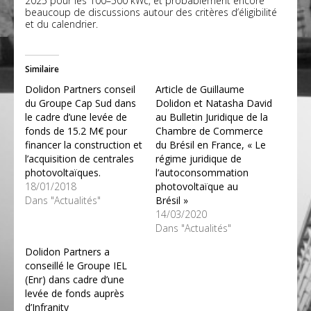
2025 pour les 100–500 kWc, et probablement encore
beaucoup de discussions autour des critères d’éligibilité
et du calendrier.
Similaire
Dolidon Partners conseil
Article de Guillaume
du Groupe Cap Sud dans
Dolidon et Natasha David
le cadre d’une levée de
au Bulletin Juridique de la
fonds de 15.2 M€ pour
Chambre de Commerce
financer la construction et
du Brésil en France, « Le
l’acquisition de centrales
régime juridique de
photovoltaïques.
l’autoconsommation
18/01/2018
photovoltaïque au
Dans "Actualités"
Brésil »
14/03/2020
Dans "Actualités"
Dolidon Partners a
conseillé le Groupe IEL
(Enr) dans cadre d’une
levée de fonds auprès
d’Infranity