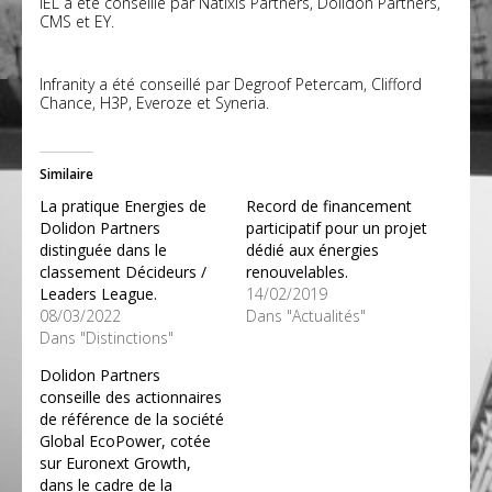
IEL
a été conseillé par Natixis Partners, Dolidon Partners,
CMS et EY.
Infranity
a été conseillé par
Degroof Petercam
, Clifford
Chance, H3P, Everoze et Syneria.
Similaire
La pratique Energies de
Record de financement
Dolidon Partners
participatif pour un projet
distinguée dans le
dédié aux énergies
classement Décideurs /
renouvelables.
Leaders League.
14/02/2019
08/03/2022
Dans "Actualités"
Dans "Distinctions"
Dolidon Partners
conseille des actionnaires
de référence de la société
Global EcoPower, cotée
sur Euronext Growth,
dans le cadre de la