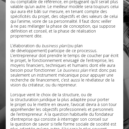
ou comptable de référence, en préjugeant qu’il serait plus
valable qu’un autre. Le meilleur modèle sera toujours celui
qui aura été bâti sur mesure, en tenant compte des
spécificités du projet, des objectifs et des valeurs de celui
qui l’anime, voire de sa personnalité. Il faut donc veiller
à ne pas mélanger la phase de conception, qui suppose
définition et conseil, et la phase de réalisation
proprement dite.
L’élaboration du
business plan
(ou plan
de développement) participe de ce processus.
L’entrepreneur doit prendre le temps de coucher par écrit
le projet, le fonctionnement envisagé de l’entreprise, les
moyens financiers, techniques et humains dont elle aura
besoin pour fonctionner. Le
business plan
n’est donc pas
seulement un instrument mécanique pour appuyer une
recherche de financement, c’est aussi le révélateur de la
vision du créateur, ou du repreneur.
Lorsque vient le choix de la structure, ou de
la structuration juridique la plus adaptée pour porter
le projet ou le mettre en œuvre, l’avocat devra à son tour
appréhender les objectifs professionnels et personnels
de l’entrepreneur. A la question habituelle du fondateur
d’entreprise qui consiste à interroger son conseil sur
la question de savoir si telle forme sociale de société est
plus adaptée qu’une autre, il lui sera le plus souvent