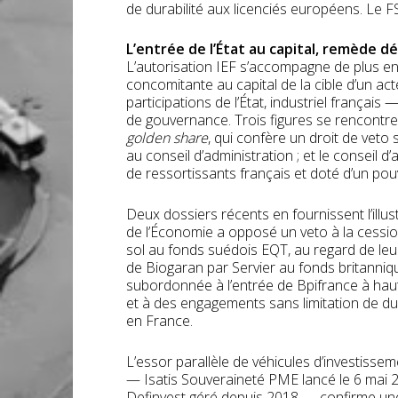
de durabilité aux licenciés européens. Le FSR
L’entrée de l’État au capital, remède 
L’autorisation IEF s’accompagne de plus en 
concomitante au capital de la cible d’un a
participations de l’État, industriel français 
de gouvernance. Trois figures se rencontrent
golden share
, qui confère un droit de veto 
au conseil d’administration ; et le conseil d’a
de ressortissants français et doté d’un pou
Deux dossiers récents en fournissent l’illust
de l’Économie a opposé un veto à la cessio
sol au fonds suédois EQT, au regard de leu
de Biogaran par Servier au fonds britanniq
subordonnée à l’entrée de Bpifrance à haut
et à des engagements sans limitation de dur
en France.
L’essor parallèle de véhicules d’investiss
— Isatis Souveraineté PME lancé le 6 mai 
Definvest géré depuis 2018 — confirme une p