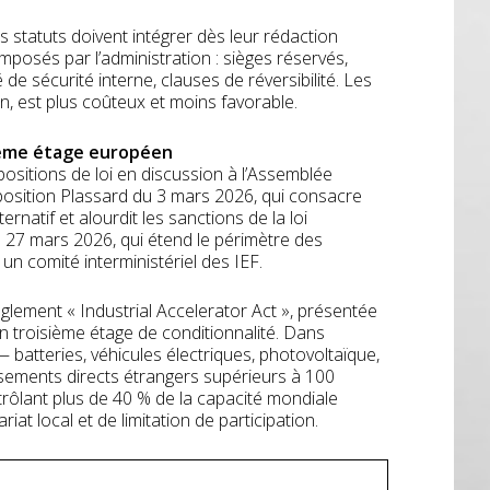
es statuts doivent intégrer dès leur rédaction
imposés par l’administration : sièges réservés,
de sécurité interne, clauses de réversibilité. Les
on, est plus coûteux et moins favorable.
sième étage européen
sitions de loi en discussion à l’Assemblée
oposition Plassard du 3 mars 2026, qui consacre
rnatif et alourdit les sanctions de la loi
u 27 mars 2026, qui étend le périmètre des
 un comité interministériel des IEF.
èglement « Industrial Accelerator Act », présentée
n troisième étage de conditionnalité. Dans
batteries, véhicules électriques, photovoltaïque,
ssements directs étrangers supérieurs à 100
ntrôlant plus de 40 % de la capacité mondiale
at local et de limitation de participation.