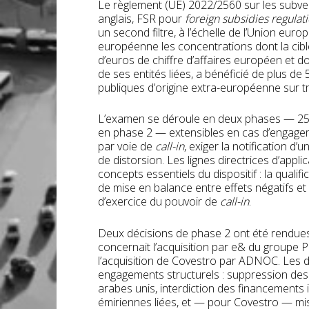
Le règlement (UE) 2022/2560 sur les subv
anglais, FSR pour
foreign subsidies regulat
un second filtre, à l’échelle de l’Union eu
européenne les concentrations dont la cible
d’euros de chiffre d’affaires européen et do
de ses entités liées, a bénéficié de plus de
publiques d’origine extra-européenne sur tr
L’examen se déroule en deux phases — 25 j
en phase 2 — extensibles en cas d’engage
par voie de
call-in
, exiger la notification d
de distorsion. Les lignes directrices d’appli
concepts essentiels du dispositif : la qualif
de mise en balance entre effets négatifs et 
d’exercice du pouvoir de
call-in
.
Deux décisions de phase 2 ont été rendues
concernait l’acquisition par e& du groupe 
l’acquisition de Covestro par ADNOC. Les 
engagements structurels : suppression des ef
arabes unis, interdiction des financements
émiriennes liées, et — pour Covestro — mis