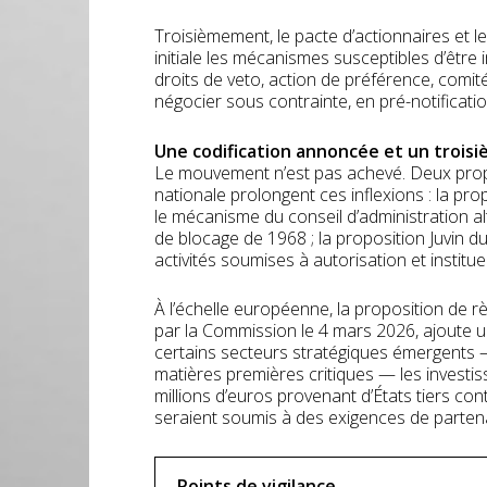
Troisièmement, le
pacte d’actionnaires
et l
initiale les mécanismes susceptibles d’être 
droits de veto, action de préférence, comité 
négocier sous contrainte, en pré-notificati
Une codification annoncée et un troi
Le mouvement n’est pas achevé. Deux propo
nationale prolongent ces inflexions : la pr
le mécanisme du conseil d’administration alte
de blocage de 1968 ; la proposition Juvin d
activités soumises à autorisation et institue
À l’échelle européenne, la proposition de r
par la Commission le 4 mars 2026, ajoute u
certains secteurs stratégiques émergents — 
matières premières critiques — les investi
millions d’euros provenant d’États tiers co
seraient soumis à des exigences de partenari
Points de vigilance