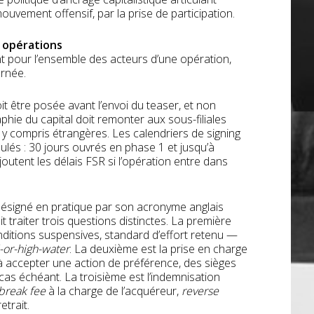
mouvement offensif, par la prise de participation.
s
opérations
 pour l’ensemble des acteurs d’une opération,
ernée.
it être posée avant l’envoi du teaser, et non
aphie du capital doit remonter aux sous-filiales
 y compris étrangères. Les calendriers de signing
mulés : 30 jours ouvrés en phase 1 et jusqu’à
joutent les délais FSR si l’opération entre dans
désigné en pratique par son acronyme anglais
 traiter trois questions distinctes. La première
onditions suspensives, standard d’effort retenu —
l-or-high-water
. La deuxième est la prise en charge
 accepter une action de préférence, des sièges
 cas échéant. La troisième est l’indemnisation
break fee
à la charge de l’acquéreur,
reverse
trait.