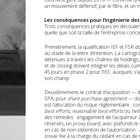
un mouvement défensif, par le filtre, et un 
Les conséquences pour l’ingénierie de
Trois conséquences pratiques en découlent
quelle que soit la taille de l’entreprise conc
Premièrement, la qualification IEF et FSR do
au stade de la lettre d’intention. La cartogr
détenues à travers les chaînes de holdings,
et de closing doivent intégrer les délais cu
45 jours en phase 2 pour l’IEF, auxquels s’a
son champ.
Deuxièmement, le contrat d’acquisition — 
SPA, pour
share purchase agreement
— doit
est l’allocation du risque réglementaire : c
best efforts
,
reasonable best efforts
ou
hel
des remèdes : engagement de l’acquéreur à
réservés, un
proxy board
, avec plafonds le
en cas de non-obtention de l’autorisation :
break fee
à la charge du cédant en cas de re