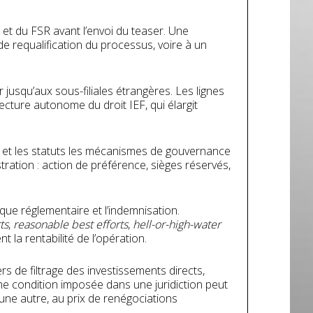
F et du FSR avant l’envoi du teaser. Une
de requalification du processus, voire à un
 jusqu’aux sous-filiales étrangères. Les lignes
lecture autonome du droit IEF, qui élargit
et les statuts
les mécanismes de gouvernance
tration : action de préférence, sièges réservés,
sque réglementaire et l’indemnisation.
ts
,
reasonable best efforts
,
hell-or-high-water
t la rentabilité de l’opération.
 de filtrage des investissements directs,
Une condition imposée dans une juridiction peut
ne autre, au prix de renégociations