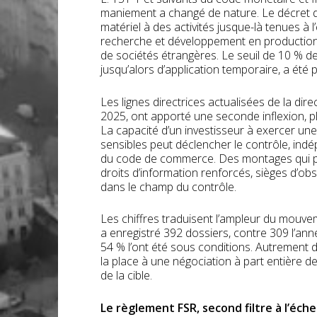
maniement a changé de nature. Le décret d
matériel à des activités jusque-là tenues à l
recherche et développement en production
de sociétés étrangères. Le seuil de 10 % de
jusqu’alors d’application temporaire, a été 
Les lignes directrices actualisées de la dire
2025, ont apporté une seconde inflexion, p
La capacité d’un investisseur à exercer un
sensibles peut déclencher le contrôle, ind
du code de commerce. Des montages qui pas
droits d’information renforcés, sièges d’o
dans le champ du contrôle.
Les chiffres traduisent l’ampleur du mouve
a enregistré 392 dossiers, contre 309 l’ann
54 % l’ont été sous conditions. Autrement di
la place à une négociation à part entière de
de la cible.
Le règlement FSR, second filtre à l’éc