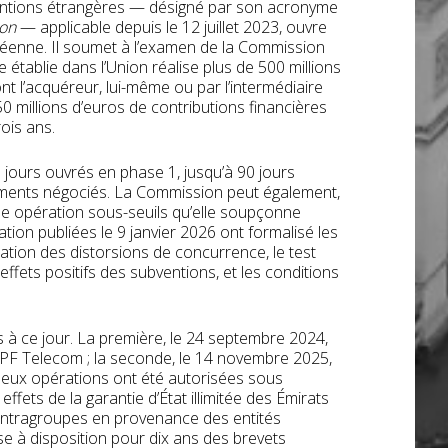
entions étrangères — désigné par son acronyme
ion
— applicable depuis le 12 juillet 2023, ouvre
ropéenne. Il soumet à l’examen de la Commission
 établie dans l’Union réalise plus de 500 millions
nt l’acquéreur, lui-même ou par l’intermédiaire
 50 millions d’euros de contributions financières
ois ans.
ours ouvrés en phase 1, jusqu’à 90 jours
ments négociés. La Commission peut également,
’une opération sous-seuils qu’elle soupçonne
cation publiées le 9 janvier 2026 ont formalisé les
ication des distorsions de concurrence, le test
effets positifs des subventions, et les conditions
 à ce jour. La première, le 24 septembre 2024,
PPF Telecom ; la seconde, le 14 novembre 2025,
deux opérations ont été autorisées sous
fets de la garantie d’État illimitée des Émirats
 intragroupes en provenance des entités
e à disposition pour dix ans des brevets