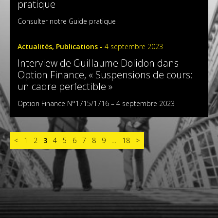
pratique
Consulter notre Guide pratique
Actualités, Publications -
4 septembre 2023
Interview de Guillaume Dolidon dans
Option Finance, « Suspensions de cours:
un cadre perfectible »
Option Finance N°1715/1716 – 4 septembre 2023
<
1
2
3
4
5
6
7
8
9
…
18
>